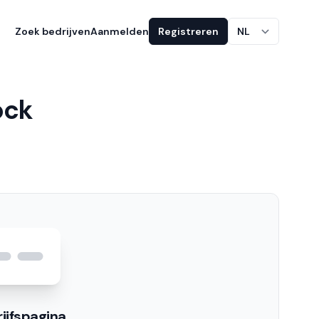
Zoek bedrijven
Aanmelden
Registreren
NL
ock
ijfspagina