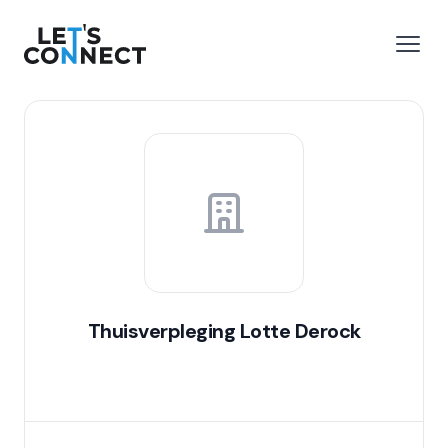
Let's Connect
r le menu
Ouvri
Thuisverpleging Lotte Derock