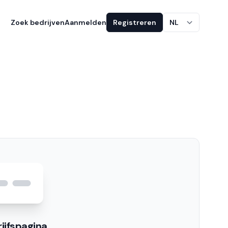
Zoek bedrijven
Aanmelden
Registreren
NL
ijfspagina