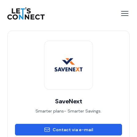
Let's Connect
 menu
Open
SaveNext
Smarter plans- Smarter Savings.
Contact via e-mail