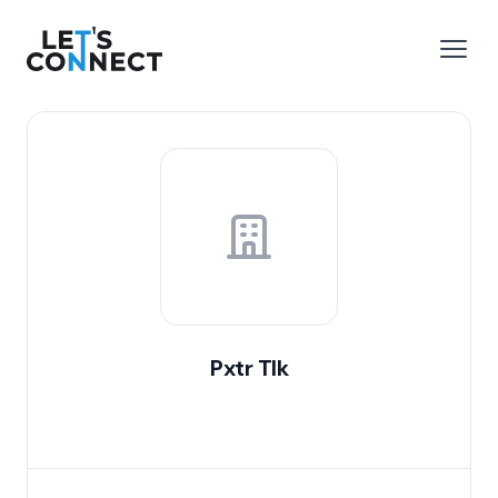
Let's Connect
 menu
Open
Pxtr Tlk