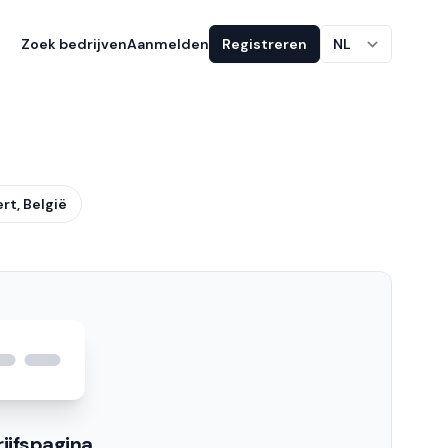
Zoek bedrijven
Aanmelden
Registreren
NL
rt, België
ijfspagina