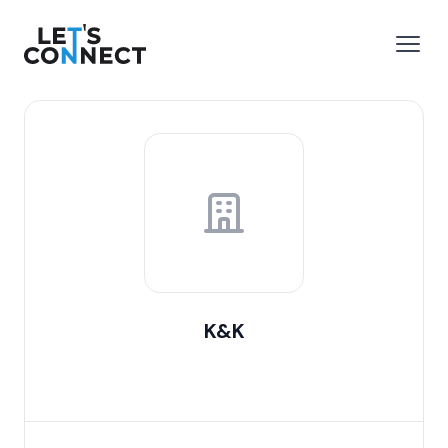
Let's Connect
 menu
Open
K&K