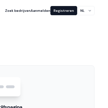
Zoek bedrijven
Aanmelden
Registreren
NL
ijfspagina