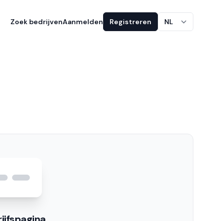
Zoek bedrijven
Aanmelden
Registreren
NL
ijfspagina