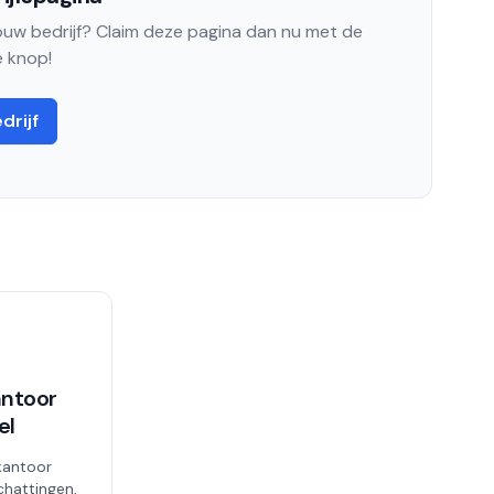
jouw bedrijf? Claim deze pagina dan nu met de
 knop!
drijf
ntoor
el
kantoor
chattingen,