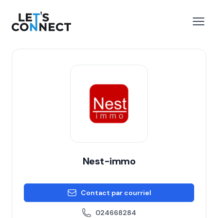
Let's Connect
r le menu
Ouvri
Nest-immo
Contact par courriel
024668284