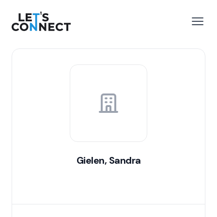
Let's Connect
r le menu
Ouvri
Gielen, Sandra