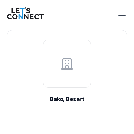
Let's Connect
r le menu
Ouvri
Bako, Besart