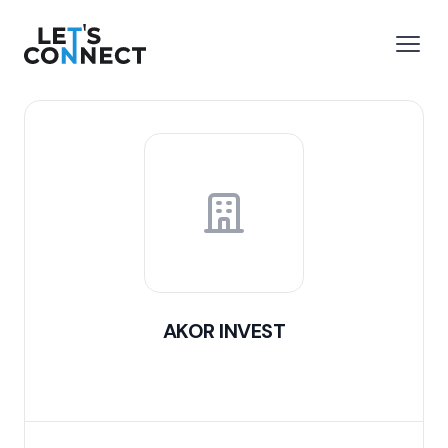
Let's Connect
r le menu
Ouvri
AKOR INVEST