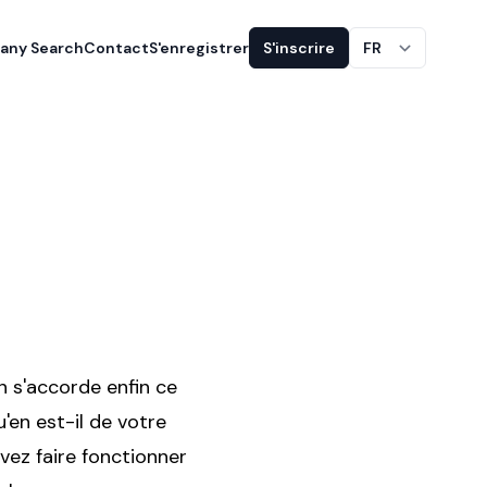
ny Search
Contact
S'enregistrer
S'inscrire
FR
n s'accorde enfin ce
u'en est-il de votre
vez faire fonctionner