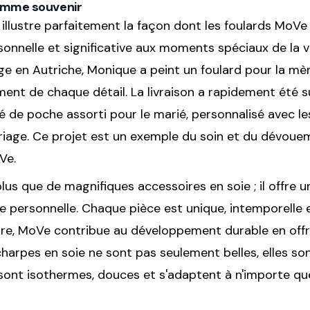
comme souvenir
 illustre parfaitement la façon dont les foulards MoV
onnelle et significative aux moments spéciaux de la vi
ge en Autriche, Monique a peint un foulard pour la mè
ent de chaque détail. La livraison a rapidement été 
é de poche assorti pour le marié, personnalisé avec les
ariage. Ce projet est un exemple du soin et du dévou
Ve.
us que de magnifiques accessoires en soie ; il offre u
he personnelle. Chaque pièce est unique, intemporelle
tre, MoVe contribue au développement durable en offr
écharpes en soie ne sont pas seulement belles, elles so
es sont isothermes, douces et s'adaptent à n'importe 