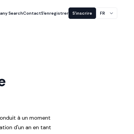
ny Search
Contact
S'enregistrer
S'inscrire
FR
e
 conduit à un moment
ation d'un an en tant