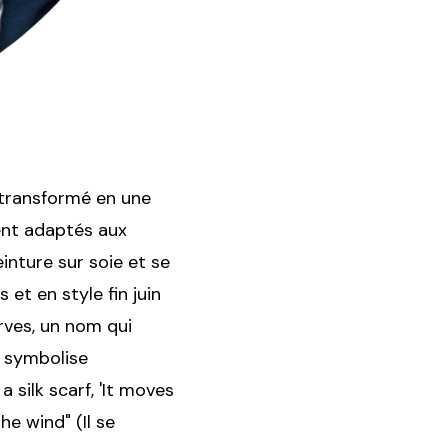
transformé en une
ent adaptés aux
inture sur soie et se
 et en style fin juin
rves, un nom qui
i symbolise
 silk scarf, 'It moves
he wind" (Il se