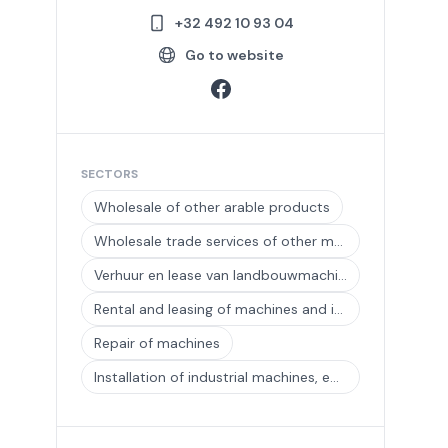
+32 492 10 93 04
Go to website
SECTORS
Wholesale of other arable products
Wholesale trade services of other machinery and equipment n.e.c.
Verhuur en lease van landbouwmachines en -werktuigen
Rental and leasing of machines and installations for the construction industry and civil engineering
Repair of machines
Installation of industrial machines, equipment and tools