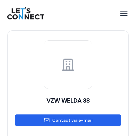
Let's Connect
 menu
Open
VZW WELDA 38
Contact via e-mail