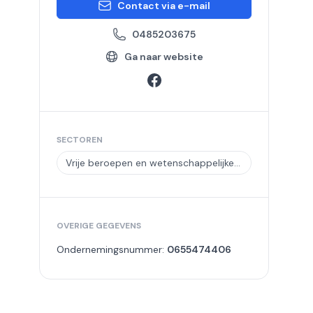
Contact via e-mail
0485203675
Ga naar website
SECTOREN
Vrije beroepen en wetenschappelijke en technische activiteiten
OVERIGE GEGEVENS
Ondernemingsnummer:
0655474406