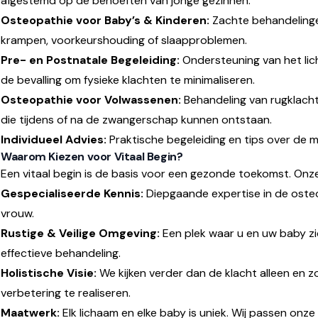
afgestemd op de behoeften van jonge gezinnen:
Osteopathie voor Baby’s & Kinderen:
Zachte behandelinge
krampen, voorkeurshouding of slaapproblemen.
Pre- en Postnatale Begeleiding:
Ondersteuning van het lic
de bevalling om fysieke klachten te minimaliseren.
Osteopathie voor Volwassenen:
Behandeling van rugklach
die tijdens of na de zwangerschap kunnen ontstaan.
Individueel Advies:
Praktische begeleiding en tips over de m
Waarom Kiezen voor Vitaal Begin?
Een vitaal begin is de basis voor een gezonde toekomst. Onze
Gespecialiseerde Kennis:
Diepgaande expertise in de osteo
vrouw.
Rustige & Veilige Omgeving:
Een plek waar u en uw baby zi
effectieve behandeling.
Holistische Visie:
We kijken verder dan de klacht alleen en z
verbetering te realiseren.
Maatwerk:
Elk lichaam en elke baby is uniek. Wij passen onz