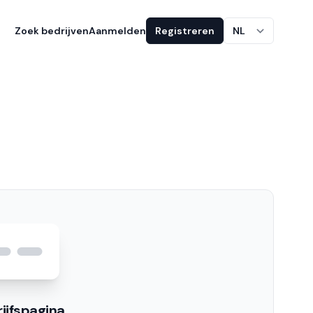
Zoek bedrijven
Aanmelden
Registreren
NL
ijfspagina