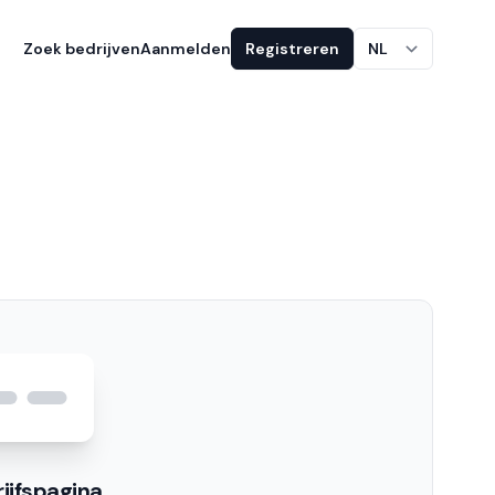
Zoek bedrijven
Aanmelden
Registreren
NL
ijfspagina