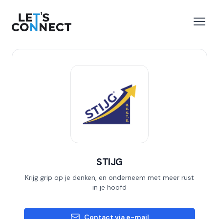
Let's Connect
 menu
Open
STIJG
Krijg grip op je denken, en onderneem met meer rust
in je hoofd
Contact via e-mail