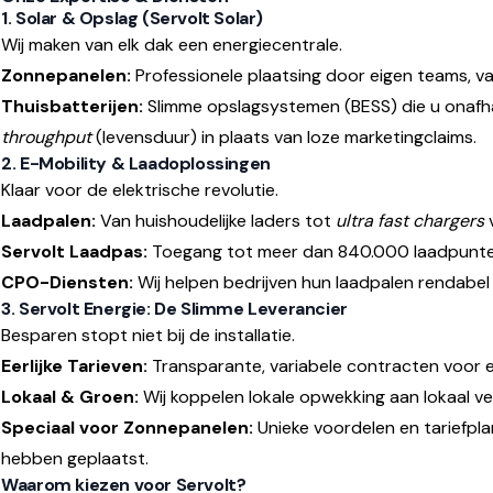
1. Solar & Opslag (Servolt Solar)
Wij maken van elk dak een energiecentrale.
Zonnepanelen:
Professionele plaatsing door eigen teams, va
Thuisbatterijen:
Slimme opslagsystemen (BESS) die u onafha
throughput
(levensduur) in plaats van loze marketingclaims.
2. E-Mobility & Laadoplossingen
Klaar voor de elektrische revolutie.
Laadpalen:
Van huishoudelijke laders tot
ultra fast chargers
v
Servolt Laadpas:
Toegang tot meer dan 840.000 laadpunten
CPO-Diensten:
Wij helpen bedrijven hun laadpalen rendabel u
3. Servolt Energie: De Slimme Leverancier
Besparen stopt niet bij de installatie.
Eerlijke Tarieven:
Transparante, variabele contracten voor el
Lokaal & Groen:
Wij koppelen lokale opwekking aan lokaal ve
Speciaal voor Zonnepanelen:
Unieke voordelen en tariefplan
hebben geplaatst.
Waarom kiezen voor Servolt?