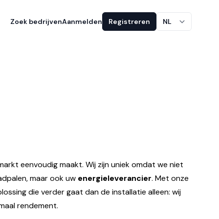
Zoek bedrijven
Aanmelden
Registreren
NL
emarkt eenvoudig maakt. Wij zijn uniek omdat we niet
laadpalen, maar ook uw
energieleverancier
. Met onze
ossing die verder gaat dan de installatie alleen: wij
imaal rendement.