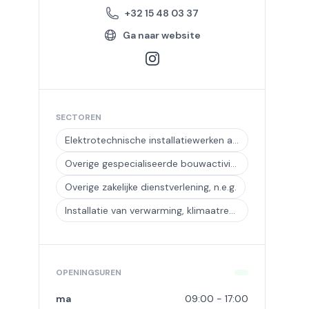
+32 15 48 03 37
Ga naar website
SECTOREN
Elektrotechnische installatiewerken aan gebouwen
Overige gespecialiseerde bouwactiviteiten, n.e.g.
Overige zakelijke dienstverlening, n.e.g.
Installatie van verwarming, klimaatregeling en ventilatie
OPENINGSUREN
ma
09:00 - 17:00