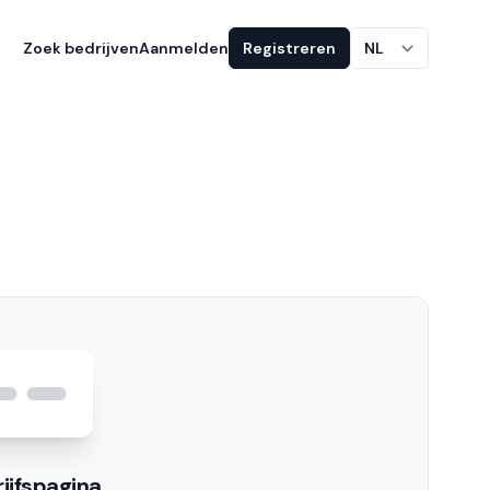
Zoek bedrijven
Aanmelden
Registreren
NL
ijfspagina