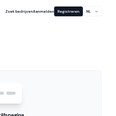
Zoek bedrijven
Aanmelden
Registreren
NL
ijfspagina