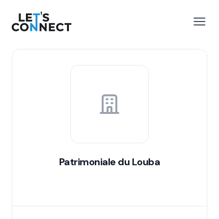
Let's Connect
 menu
Open
Patrimoniale du Louba