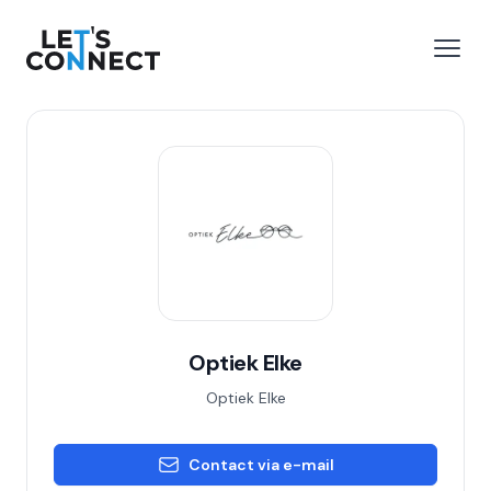
Let's Connect
 menu
Open
Optiek Elke
Optiek Elke
Contact via e-mail