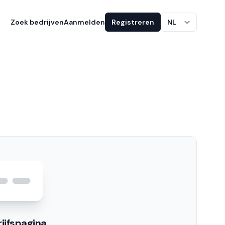
Zoek bedrijven
Aanmelden
Registreren
NL
ijfspagina