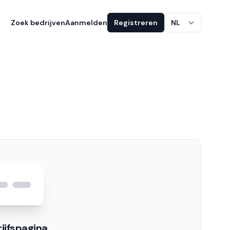
Zoek bedrijven
Aanmelden
Registreren
NL
ijfspagina