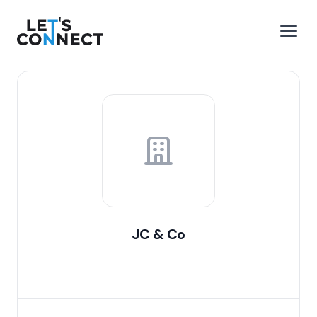
Let's Connect
 menu
Open
JC & Co