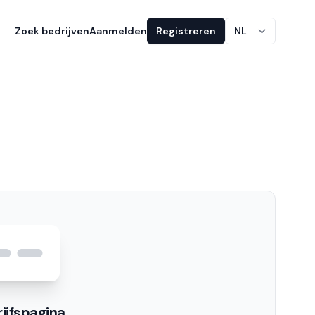
Zoek bedrijven
Aanmelden
Registreren
NL
ijfspagina