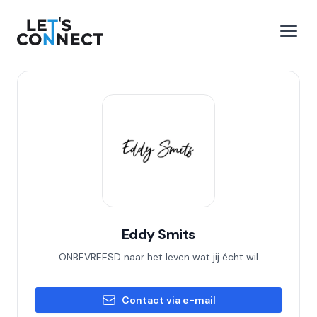
Let's Connect
 menu
Open
Eddy Smits
ONBEVREESD naar het leven wat jij écht wil
Contact via e-mail