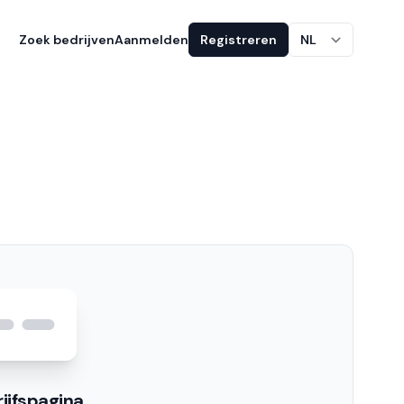
Zoek bedrijven
Aanmelden
Registreren
NL
ijfspagina