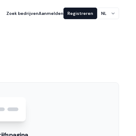
Zoek bedrijven
Aanmelden
Registreren
NL
ijfspagina