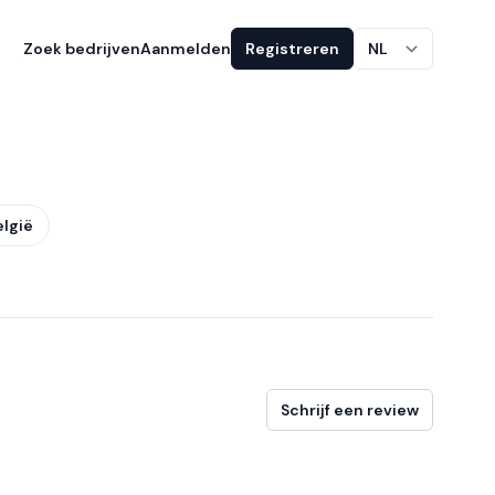
Zoek bedrijven
Aanmelden
Registreren
NL
elgië
Schrijf een review