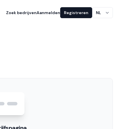
Zoek bedrijven
Aanmelden
Registreren
NL
ijfspagina