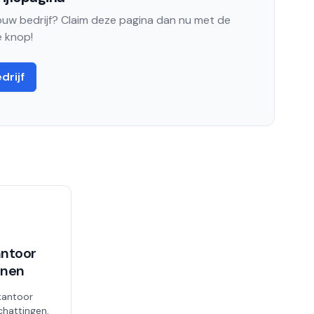
jouw bedrijf? Claim deze pagina dan nu met de
 knop!
drijf
ntoor
enen
kantoor
chattingen,