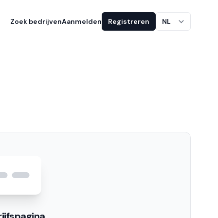
Zoek bedrijven
Aanmelden
Registreren
NL
ijfspagina