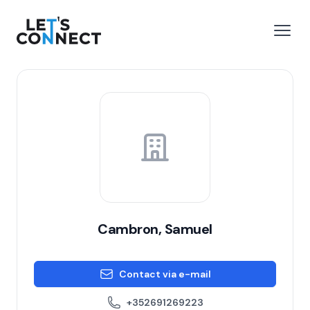
Let's Connect
 menu
Open
Cambron, Samuel
Contact via e-mail
+352691269223