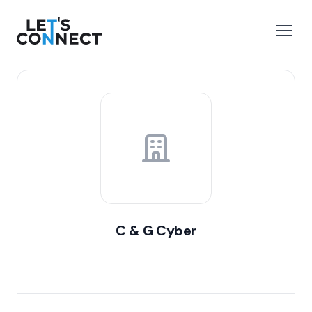
Let's Connect
 menu
Open
C & G Cyber