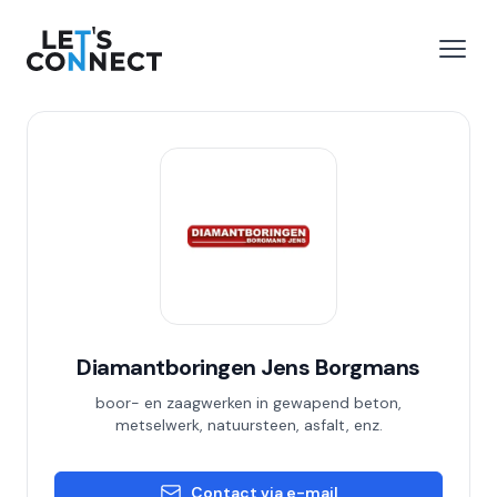
Let's Connect
 menu
Open
Diamantboringen Jens Borgmans
boor- en zaagwerken in gewapend beton,
metselwerk, natuursteen, asfalt, enz.
Contact via e-mail