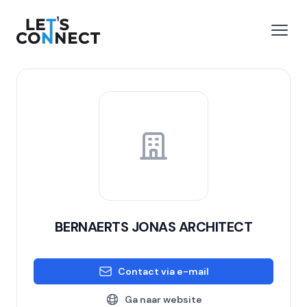
Let's Connect
 menu
Open
BERNAERTS JONAS ARCHITECT
Contact via e-mail
Ga naar website