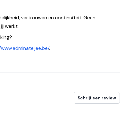
elijkheid, vertrouwen en continuïteit. Geen
ij werkt.
king?
//www.adminateljee.be/
.
Schrijf een review