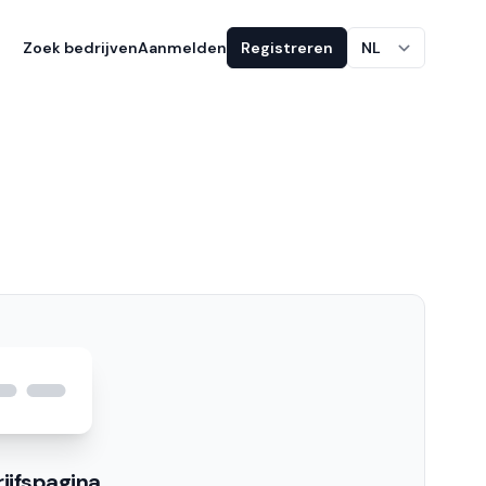
Zoek bedrijven
Aanmelden
Registreren
NL
ijfspagina