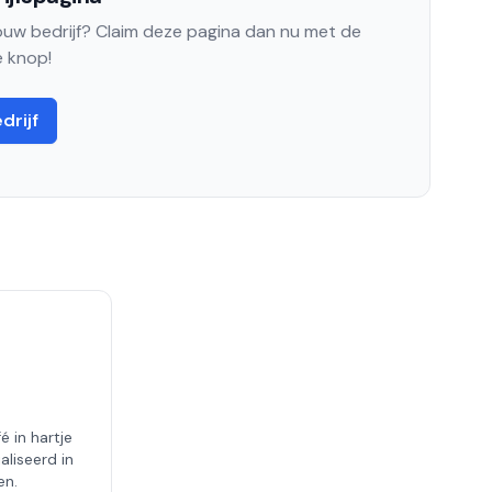
jouw bedrijf? Claim deze pagina dan nu met de
 knop!
drijf
é in hartje
liseerd in
en.