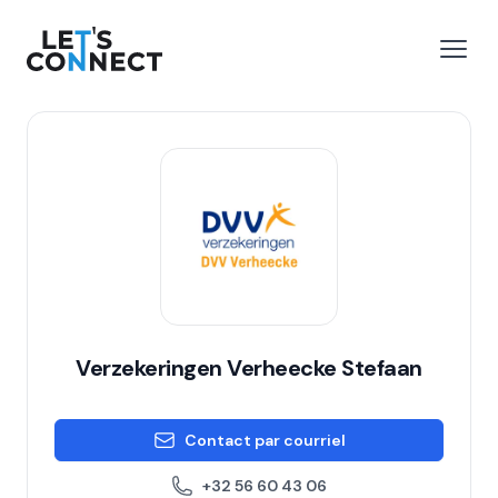
Let's Connect
r le menu
Ouvri
Verzekeringen Verheecke Stefaan
Contact par courriel
+32 56 60 43 06