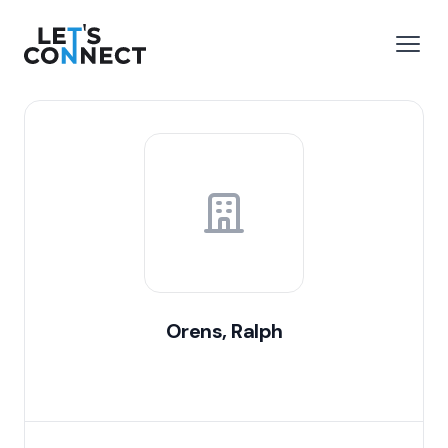
Let's Connect
r le menu
Ouvri
Orens, Ralph