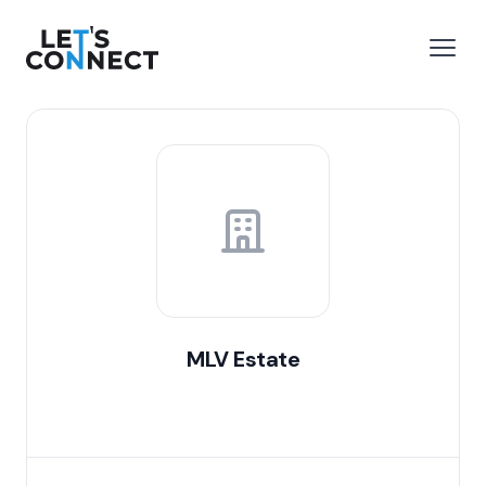
Let's Connect
r le menu
Ouvri
MLV Estate