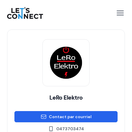
Let's Connect
r le menu
Ouvri
LeRo Elektro
Contact par courriel
0473703474