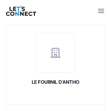
Let's Connect
r le menu
Ouvri
LE FOURNIL D'ANTHO