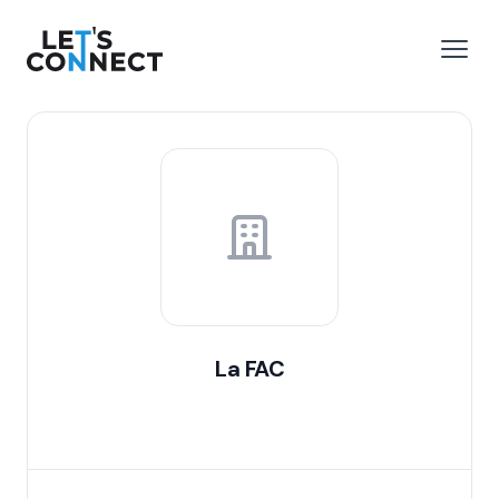
Let's Connect
r le menu
Ouvri
La FAC