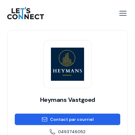
Let's Connect
r le menu
Ouvri
Heymans Vastgoed
Contact par courriel
0493746052