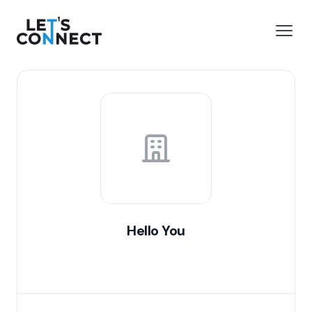
Let's Connect
r le menu
Ouvri
Hello You